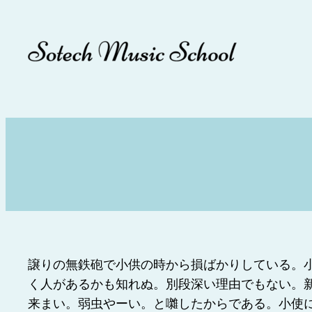
内
容
を
ス
キ
ッ
プ
譲りの無鉄砲で小供の時から損ばかりしている。
く人があるかも知れぬ。別段深い理由でもない。
来まい。弱虫やーい。と囃したからである。小使